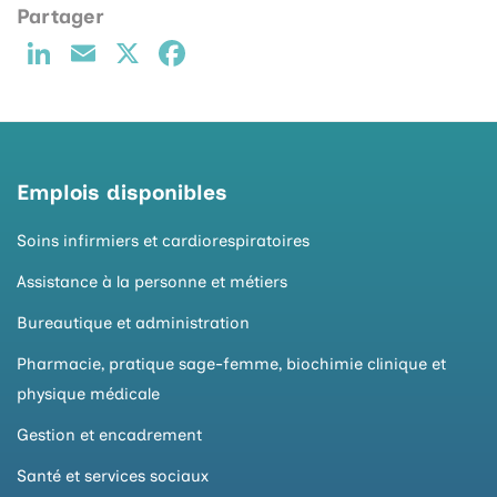
Li
E
X
F
n
m
a
k
ai
c
e
l
e
d
b
Emplois disponibles
I
o
Soins infirmiers et cardiorespiratoires
n
o
Assistance à la personne et métiers
k
Bureautique et administration
Pharmacie, pratique sage-femme, biochimie clinique et
physique médicale
Gestion et encadrement
Santé et services sociaux