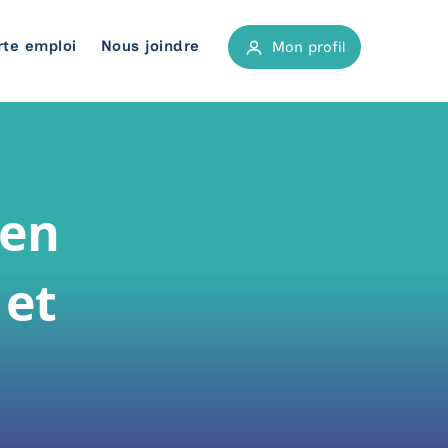
rte emploi
Nous joindre
Mon profil
atoires
tiers
 en
e, biochimie clinique et physique médicale
 et