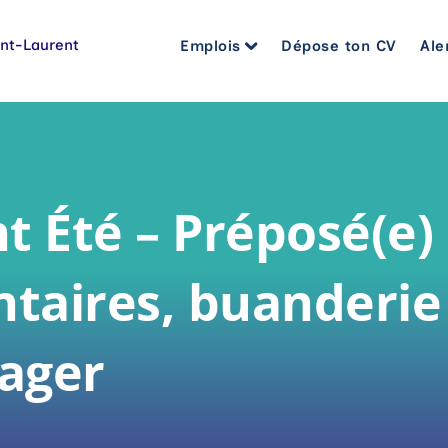
Emplois
Dépose ton CV
Ale
Soins infirmiers et cardiorespir
Assistance à la personne et mé
Bureautique et administration
t Été – Préposé(e)
Pharmacie, pratique sage-femm
Gestion et encadrement
ntaires, buanderie
Santé et services sociaux
ager