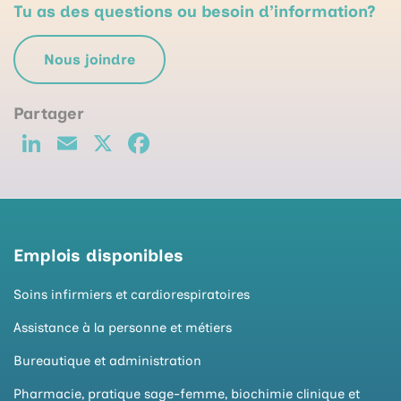
Tu as des questions ou besoin d’information?
Nous joindre
Li
E
X
F
n
m
a
k
ai
c
e
l
e
d
b
Emplois disponibles
I
o
Soins infirmiers et cardiorespiratoires
n
o
Assistance à la personne et métiers
k
Bureautique et administration
Pharmacie, pratique sage-femme, biochimie clinique et