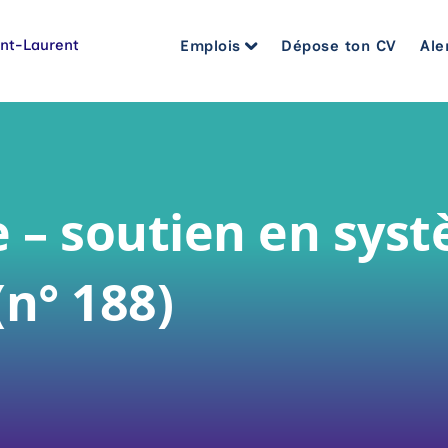
Emplois
Dépose ton CV
Ale
Soins infirmiers et cardiorespir
Assistance à la personne et mé
Bureautique et administration
e – soutien en sys
Pharmacie, pratique sage-femm
Gestion et encadrement
(n° 188)
Santé et services sociaux