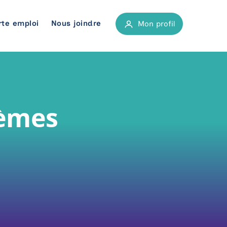
rte emploi
Nous joindre
Mon profil
atoires
tiers
tèmes
e, biochimie clinique et physique médicale