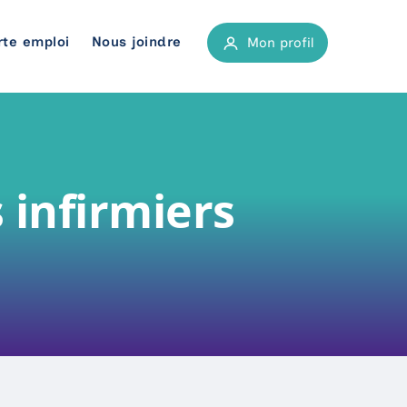
rte emploi
Nous joindre
Mon profil
atoires
tiers
 infirmiers
e, biochimie clinique et physique médicale