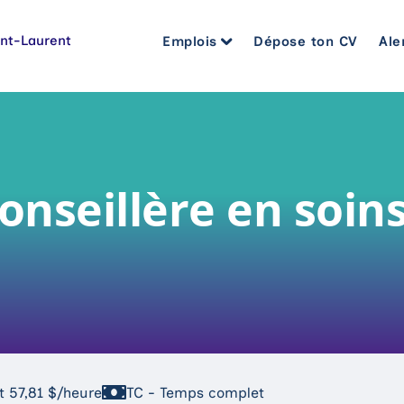
Emplois
Dépose ton CV
Ale
Soins infirmiers et cardiorespir
Assistance à la personne et mé
Bureautique et administration
onseillère en soins
Pharmacie, pratique sage-femm
Gestion et encadrement
Santé et services sociaux
et 57,81 $/heure
TC - Temps complet