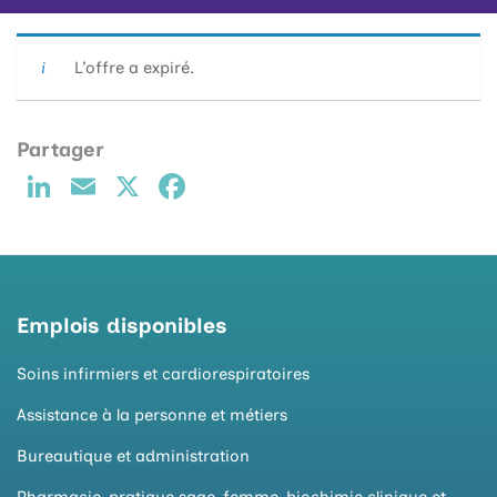
L’offre a expiré.
Li
E
X
F
n
m
a
k
ai
c
e
l
e
d
b
Emplois disponibles
I
o
Soins infirmiers et cardiorespiratoires
n
o
Assistance à la personne et métiers
k
Bureautique et administration