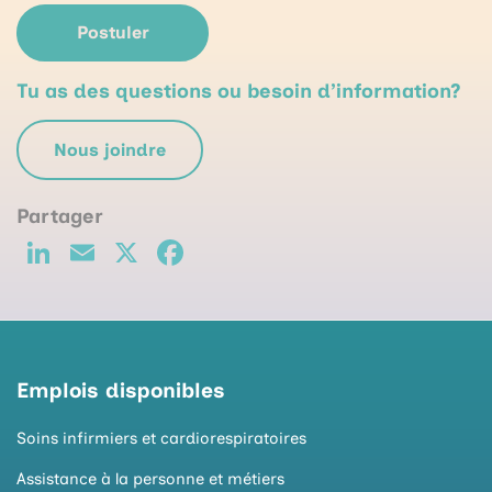
Postuler
Tu as des questions ou besoin d’information?
Nous joindre
Li
E
X
F
n
m
a
k
ai
c
e
l
e
d
b
Emplois disponibles
I
o
Soins infirmiers et cardiorespiratoires
n
o
Assistance à la personne et métiers