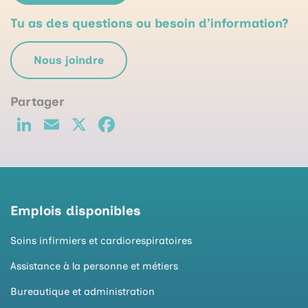
Tu as des questions ou besoin d’information?
Nous joindre
Li
E
X
F
n
m
a
k
ai
c
e
l
e
d
b
Emplois disponibles
I
o
Soins infirmiers et cardiorespiratoires
n
o
Assistance à la personne et métiers
k
Bureautique et administration